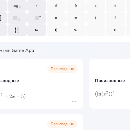
Производные
зводные
Производные
2
′
(
ln
(
)
)
x
2
+
2
+
5
)
x
x
Производные