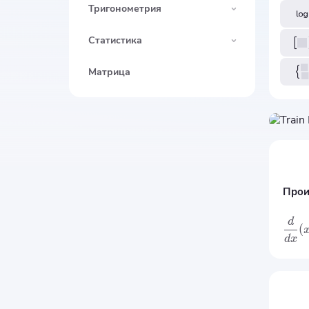
Тригонометрия
Статистика
Матрица
Прои
d
(
d
x