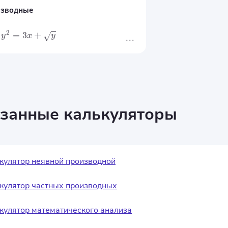
зводные
2
=
3
+
y
x
y
занные калькуляторы
кулятор неявной производной
кулятор частных производных
кулятор математического анализа