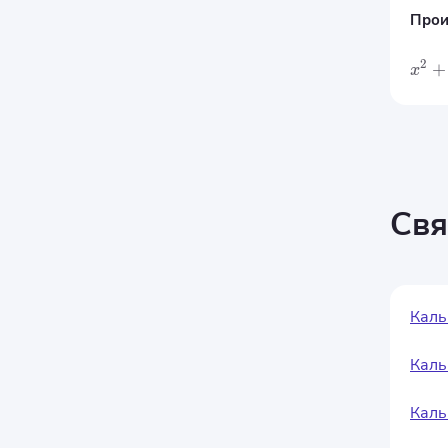
Прои
2
+
x
Свя
Каль
Каль
Каль