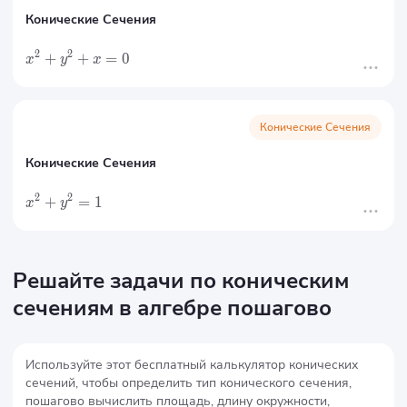
Конические Сечения
2
2
+
+
=
0
x
y
x
Конические Сечения
Конические Сечения
2
2
+
=
1
x
y
Решайте задачи по коническим
сечениям в алгебре пошагово
Используйте этот бесплатный калькулятор конических
сечений, чтобы определить тип конического сечения,
пошагово вычислить площадь, длину окружности,