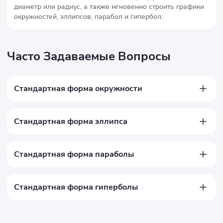
диаметр или радиус, а также мгновенно строить графики
окружностей, эллипсов, парабол и гипербол.
Часто Задаваемые Вопросы
Стандартная форма окружности
(x - h)² + (y - k)² = r²

(h, k) — центр, r — радиус
Стандартная форма эллипса
(x - h)² / a² + (y - k)² / b² = 1

(h, k) — центр, a — большая полуось, b — малая полуось
Стандартная форма параболы
(x - h)² = 4p(y - k) или (y - k)² = 4p(x - h)

(h, k) — вершина, p — расстояние от вершины до фокуса
Стандартная форма гиперболы
(x - h)² / a² - (y - k)² / b² = 1 или (y - k)² / a² - (x - h)² / b² = 1

(h, k) — центр, a и b — константы, определяющие форму 
гиперболы