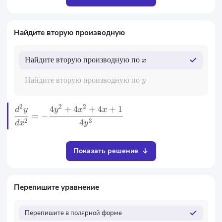
Найдите вторую производную
Найдите
вторую
производную
по
x
Найдите
вторую
производную
по
y
2
2
2
4
+
4
+
4
+
1
d
y
y
x
x
=
−
2
3
4
d
x
y
Показать решение
Перепишите уравнение
Перепишите в полярной форме