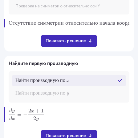
Проверка на симметрию относительно оси Y
Отсутствие
симметрии
относительно
начала
координ
Показать решение
Найдите первую производную
Найти
производную
по
x
Найти
производную
по
y
2
+
1
d
y
x
=
−
2
y
d
x
Показать решение