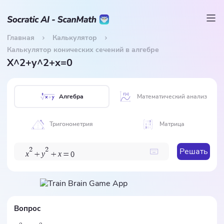
Главная
Калькулятор
Калькулятор конических сечений в алгебре
X^2+y^2+x=0
Алгебра
Математический анализ
Тригонометрия
Матрица
Решать
2
2
x
y
x
+
+
=
0
Вопрос