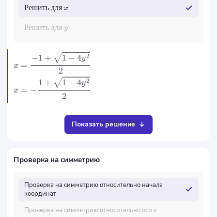
Решить
для
x
Решить
для
y
2
−
1
+
1
−
4
y
=
x
2
2
1
+
1
−
4
y
=
−
x
2
Показать решение
Проверка на симметрию
Проверка на симметрию относительно начала
координат
Проверка на симметрию относительно оси x