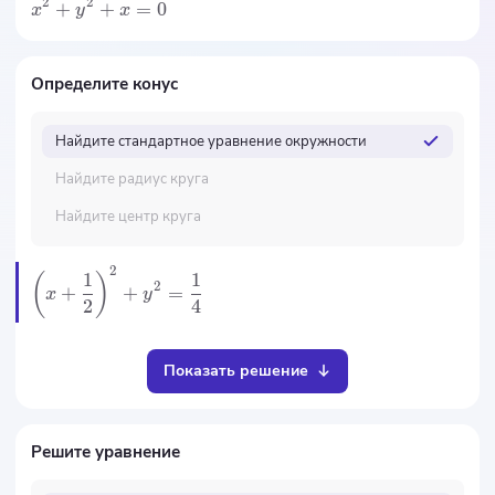
2
2
+
+
=
0
x
y
x
Определите конус
Найдите стандартное уравнение окружности
Найдите радиус круга
Найдите центр круга
2
1
1
(
)
2
+
+
=
x
y
2
4
Показать решение
Решите уравнение