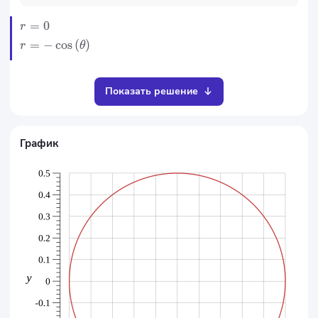
=
0
r
=
−
cos
(
)
r
θ
Показать решение
График