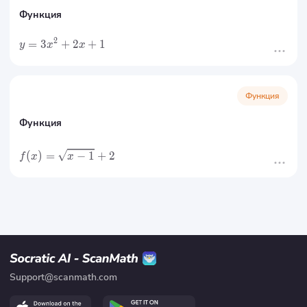
Функция
2
=
3
+
2
+
1
y
x
x
Функция
Функция
(
)
=
−
1
+
2
f
x
x
Support@scanmath.com