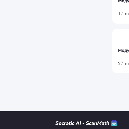
Моду
17
m
Моду
27
m