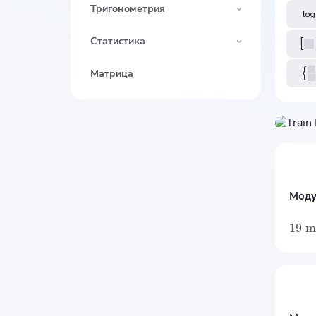
Тригонометрия
Статистика
Матрица
Моду
19
m