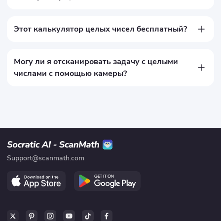
Этот бесплатный калькулятор целых чисел помогает 
решать задачи с целыми числами, предоставляя 
пошаговые решения. Складывайте, вычитайте, 
Этот калькулятор целых чисел бесплатный?
умножайте, делите, используйте порядок действий, 
Да, пользоваться этим можно совершенно бесплатно. Вы 
записывайте числа в развернутой форме и округляйте до 
можете решать задачи с целыми числами в режиме 
значений единиц.
онлайн и получать пошаговые объяснения.
Могу ли я отсканировать задачу с целыми
числами с помощью камеры?
Да. Используйте приложение ScanMath, чтобы 
отсканировать задачу, и оно автоматически сгенерирует 
поэтапные решения.
Support@scanmath.com