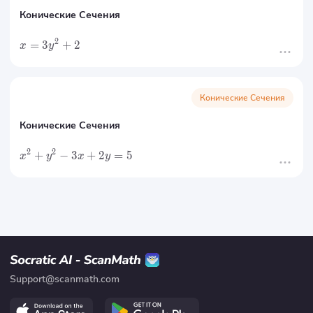
Конические Сечения
2
=
3
+
2
x
y
Конические Сечения
Конические Сечения
2
2
+
−
3
+
2
=
5
x
y
x
y
Support@scanmath.com