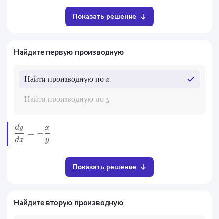
Показать решение
Найдите первую производную
Найти
производную
по
x
Найти
производную
по
y
d
y
x
=
−
y
d
x
Показать решение
Найдите вторую производную