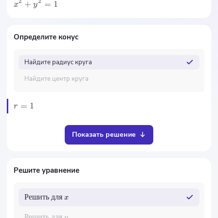
2
2
+
=
1
x
y
Определите конус
Найдите радиус круга
Найдите центр круга
=
1
r
Показать решение
Решите уравнение
Решить
для
x
Решить
для
y