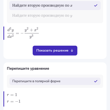
Найдите
вторую
производную
по
x
Найдите
вторую
производную
по
y
2
2
2
+
d
y
y
x
=
−
2
3
d
x
y
Показать решение
Перепишите уравнение
Перепишите в полярной форме
=
1
r
=
−
1
r