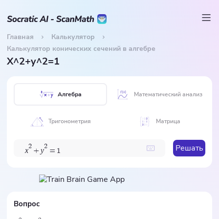
Главная
Калькулятор
Калькулятор конических сечений в алгебре
X^2+y^2=1
Алгебра
Математический анализ
Тригонометрия
Матрица
Решать
2
2
x
y
+
=
1
Вопрос