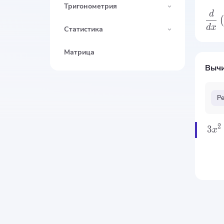
Тригонометрия
d
(
d
x
Статистика
Матрица
Вычи
Р
2
3
x