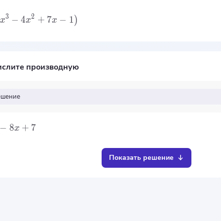
3
2
−
4
+
7
−
1
)
x
x
x
слите производную
ешение
−
8
+
7
x
Показать решение