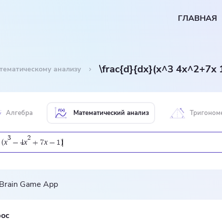
ГЛАВНАЯ
\frac{d}{dx}(x^3 4x^2+7x 
атематическому анализу
Алгебра
Математический анализ
Тригоном
3
2
x
x
x
(
−
4
+
7
−
1
)
ос